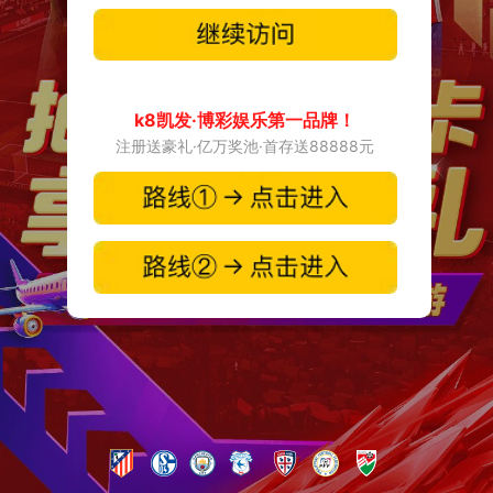
k8凯发·博彩娱乐第一品牌！
注册送豪礼·亿万奖池·首存送88888元